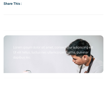
Share This :
Lorem ipsum dolor sit amet, consectetur adipiscing elit.
Ut elit tellus, luctus nec ullamcorper mattis, pulvinar
dapibus leo.